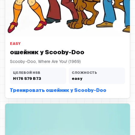
ошейник
EASY
ошейник у Scooby-Doo
Scooby-Doo, Where Are You! (1969)
ЦЕЛЕВОЙ HSB
СЛОЖНОСТЬ
H
176
S
79
B
73
easy
Тренировать ошейник у Scooby-Doo