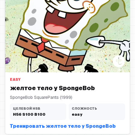
желтое тело
EASY
желтое тело у SpongeBob
SpongeBob SquarePants (1999)
ЦЕЛЕВОЙ HSB
СЛОЖНОСТЬ
H
56
S
100
B
100
easy
Тренировать желтое тело у SpongeBob