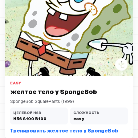
желтое тело
EASY
желтое тело у SpongeBob
SpongeBob SquarePants (1999)
ЦЕЛЕВОЙ HSB
СЛОЖНОСТЬ
H
56
S
100
B
100
easy
Тренировать желтое тело у SpongeBob