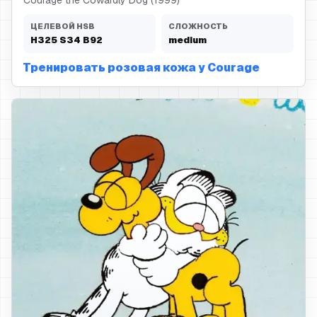
Courage the Cowardly Dog (1999)
ЦЕЛЕВОЙ HSB
СЛОЖНОСТЬ
H
325
S
34
B
92
medium
Тренировать розовая кожа у Courage