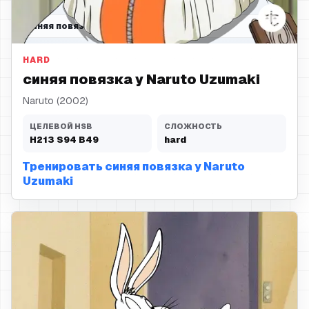
синяя повязка
HARD
синяя повязка у Naruto Uzumaki
Naruto (2002)
ЦЕЛЕВОЙ HSB
СЛОЖНОСТЬ
H
213
S
94
B
49
hard
Тренировать синяя повязка у Naruto
Uzumaki