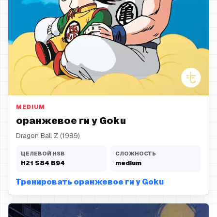
оранжевое ги
MEDIUM
оранжевое ги у Goku
Dragon Ball Z (1989)
ЦЕЛЕВОЙ HSB
СЛОЖНОСТЬ
H
21
S
84
B
94
medium
Тренировать оранжевое ги у Goku