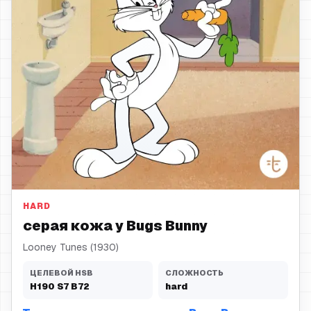
серая кожа
HARD
серая кожа у Bugs Bunny
Looney Tunes (1930)
ЦЕЛЕВОЙ HSB
СЛОЖНОСТЬ
H
190
S
7
B
72
hard