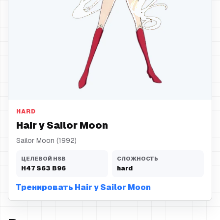
Hair
HARD
Hair у Sailor Moon
Sailor Moon (1992)
ЦЕЛЕВОЙ HSB
СЛОЖНОСТЬ
H
47
S
63
B
96
hard
Тренировать Hair у Sailor Moon