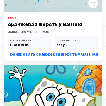
оранжевая шерсть
EASY
оранжевая шерсть у Garfield
Garfield and Friends (1988)
ЦЕЛЕВОЙ HSB
СЛОЖНОСТЬ
H
33
S
79
B
96
easy
Тренировать оранжевая шерсть у Garfield