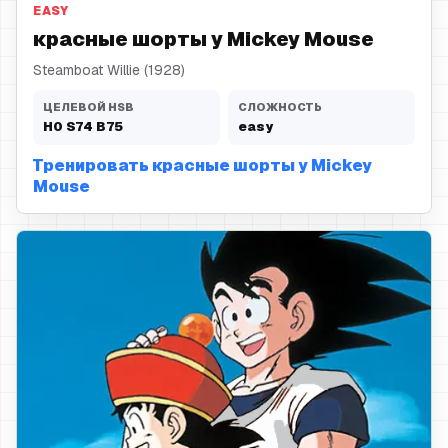
EASY
красные шорты у Mickey Mouse
Steamboat Willie (1928)
ЦЕЛЕВОЙ HSB
СЛОЖНОСТЬ
H
0
S
74
B
75
easy
Тренировать красные шорты у Mickey
Mouse