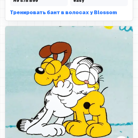
H
9
S
78
B
99
easy
Тренировать бант в волосах у Blossom