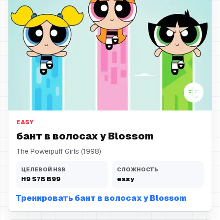
бант в волосах
EASY
бант в волосах у Blossom
The Powerpuff Girls (1998)
ЦЕЛЕВОЙ HSB
СЛОЖНОСТЬ
H
9
S
78
B
99
easy
Тренировать бант в волосах у Blossom