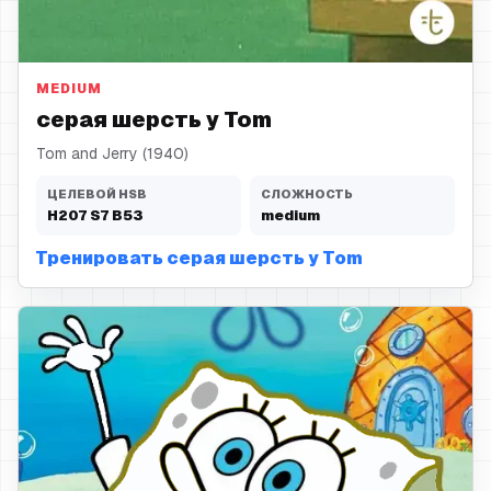
серая шерсть
MEDIUM
серая шерсть у Tom
Tom and Jerry (1940)
ЦЕЛЕВОЙ HSB
СЛОЖНОСТЬ
H
207
S
7
B
53
medium
Тренировать серая шерсть у Tom