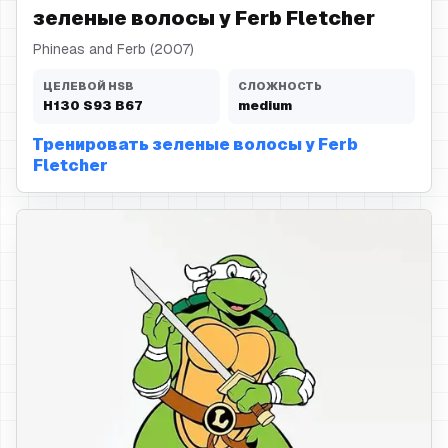
зеленые волосы у Ferb Fletcher
Phineas and Ferb (2007)
ЦЕЛЕВОЙ HSB
СЛОЖНОСТЬ
H
130
S
93
B
67
medium
Тренировать зеленые волосы у Ferb
Fletcher