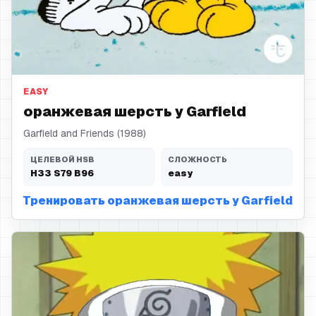
оранжевая шерсть
EASY
оранжевая шерсть у Garfield
Garfield and Friends (1988)
ЦЕЛЕВОЙ HSB
СЛОЖНОСТЬ
H
33
S
79
B
96
easy
Тренировать оранжевая шерсть у Garfield