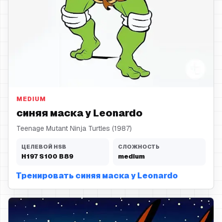
синяя маска
MEDIUM
синяя маска у Leonardo
Teenage Mutant Ninja Turtles (1987)
ЦЕЛЕВОЙ HSB
СЛОЖНОСТЬ
H
197
S
100
B
89
medium
Тренировать синяя маска у Leonardo