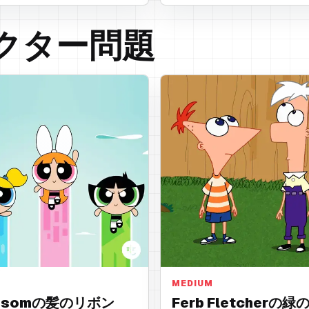
クター問題
ボン
緑の髪
MEDIUM
ossomの髪のリボン
Ferb Fletcherの緑