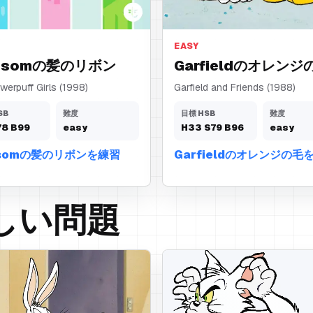
ボン
オレンジの毛
EASY
ossomの髪のリボン
Garfieldのオレンジ
erpuff Girls (1998)
Garfield and Friends (1988)
SB
難度
目標 HSB
難度
78
B
99
easy
H
33
S
79
B
96
easy
ssomの髪のリボンを練習
Garfieldのオレンジの毛
しい問題