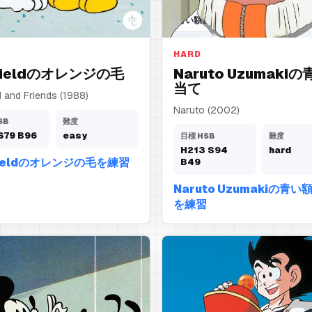
ジの毛
青い額当て
HARD
fieldのオレンジの毛
Naruto Uzumaki
当て
d and Friends (1988)
Naruto (2002)
SB
難度
S
79
B
96
easy
目標 HSB
難度
H
213
S
94
hard
fieldのオレンジの毛を練習
B
49
Naruto Uzumakiの青い
を練習