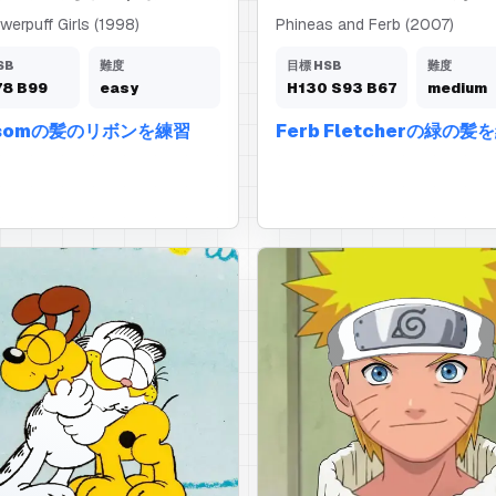
erpuff Girls (1998)
Phineas and Ferb (2007)
SB
難度
目標 HSB
難度
78
B
99
easy
H
130
S
93
B
67
medium
ssomの髪のリボンを練習
Ferb Fletcherの緑の髪