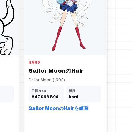
Hair
HARD
Sailor MoonのHair
Sailor Moon (1992)
目標 HSB
難度
H
47
S
63
B
96
hard
Sailor MoonのHairを練習