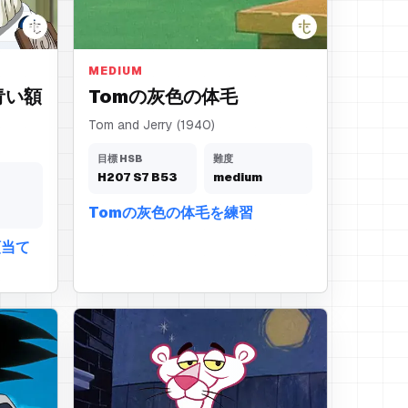
灰色の体毛
MEDIUM
の青い額
Tomの灰色の体毛
Tom and Jerry (1940)
目標 HSB
難度
H
207
S
7
B
53
medium
Tomの灰色の体毛を練習
額当て