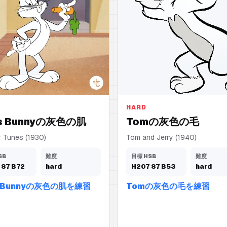
肌
灰色の毛
HARD
s Bunnyの灰色の肌
Tomの灰色の毛
 Tunes (1930)
Tom and Jerry (1940)
SB
難度
目標 HSB
難度
S
7
B
72
hard
H
207
S
7
B
53
hard
s Bunnyの灰色の肌を練習
Tomの灰色の毛を練習