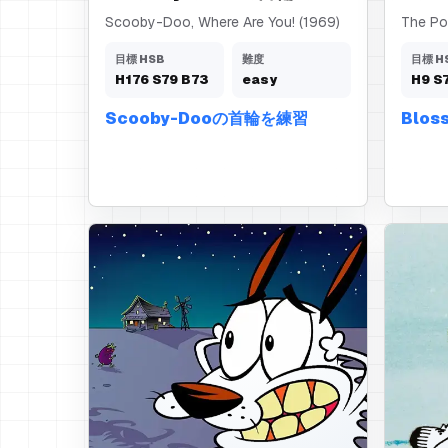
Scooby-Doo, Where Are You! (1969)
The Pow
目標 HSB
難度
目標 H
H
176
S
79
B
73
easy
H
9
S
Scooby-Dooの首輪を練習
Blo