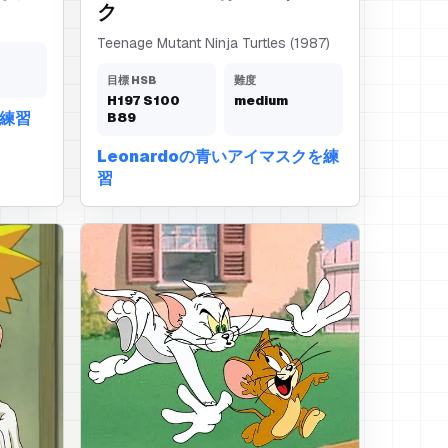
ク
Teenage Mutant Ninja Turtles (1987)
目標 HSB
難度
H
197
S
100
medium
を練習
B
89
Leonardoの青いアイマスクを練
習