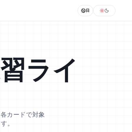
日
習ライ
た。各カードで対象
ます。