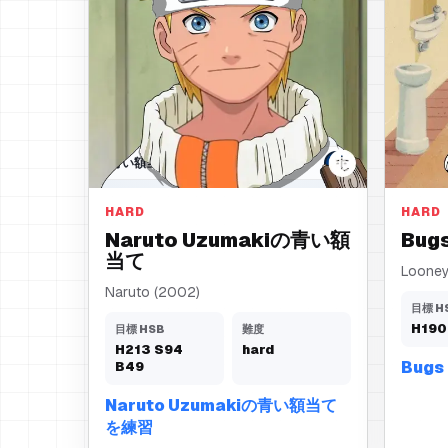
青い額当て
灰色の
HARD
HARD
Naruto Uzumakiの青い額
Bug
当て
Looney
Naruto (2002)
目標 H
H
190
目標 HSB
難度
H
213
S
94
hard
Bug
B
49
Naruto Uzumakiの青い額当て
を練習