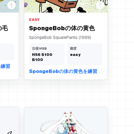
体の黄色
EASY
の毛
SpongeBobの体の黄色
SpongeBob SquarePants (1999)
目標 HSB
難度
H
56
S
100
easy
B
100
を練習
SpongeBobの体の黄色を練習