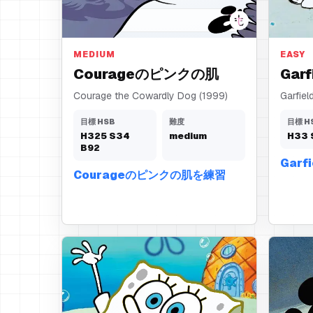
ピンクの肌
オレン
MEDIUM
EASY
Courageのピンクの肌
Gar
Courage the Cowardly Dog (1999)
Garfiel
目標 HSB
難度
目標 H
H
325
S
34
medium
H
33
B
92
Gar
Courageのピンクの肌を練習