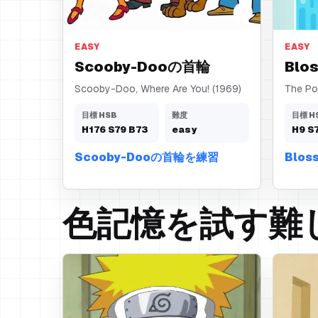
首輪
髪のリ
EASY
EASY
Scooby-Dooの首輪
Bl
Scooby-Doo, Where Are You! (1969)
The Pow
目標 HSB
難度
目標 H
H
176
S
79
B
73
easy
H
9
S
Scooby-Dooの首輪を練習
Blo
色記憶を試す難