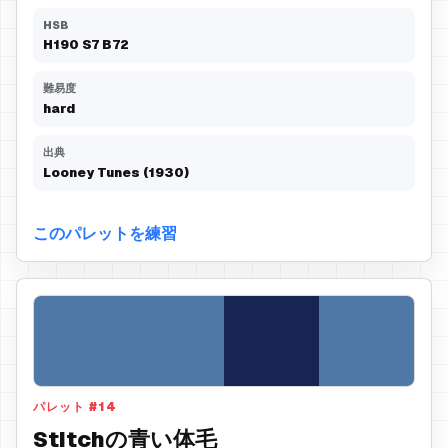
HSB
H
190
S
7
B
72
難易度
hard
出典
Looney Tunes (1930)
このパレットを練習
パレット
#
14
Stitchの青い体毛