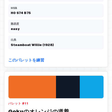
HSB
H
0
S
74
B
75
難易度
easy
出典
Steamboat Willie (1928)
このパレットを練習
パレット
#
11
Gokuのオレンジの道着