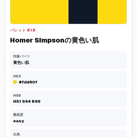
パレット
#
18
Homer Simpsonの黄色い肌
対象パーツ
黄色い肌
HEX
#fdd90f
HSB
H
51
S
94
B
99
難易度
easy
出典