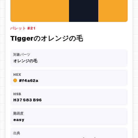
パレット
#
21
Tiggerのオレンジの毛
対象パーツ
オレンジの毛
HEX
#f4a62a
HSB
H
37
S
83
B
96
難易度
easy
出典