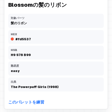
Blossomの髪のリボン
対象パーツ
髪のリボン
HEX
#fd5537
HSB
H
9
S
78
B
99
難易度
easy
出典
The Powerpuff Girls (1998)
このパレットを練習