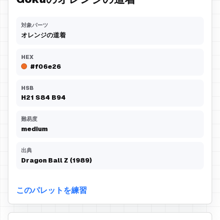
対象パーツ
オレンジの道着
HEX
#f06e26
HSB
H
21
S
84
B
94
難易度
medium
出典
Dragon Ball Z (1989)
このパレットを練習