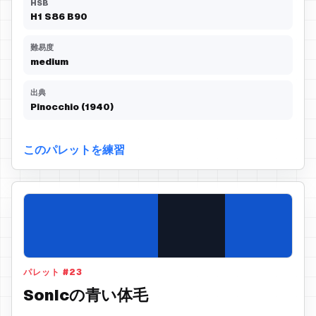
HSB
H
1
S
86
B
90
難易度
medium
出典
Pinocchio (1940)
このパレットを練習
パレット
#
23
Sonicの青い体毛