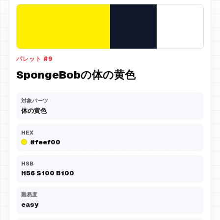
パレット
#
9
SpongeBobの体の黄色
対象パーツ
体の黄色
HEX
#feef00
HSB
H
56
S
100
B
100
難易度
easy