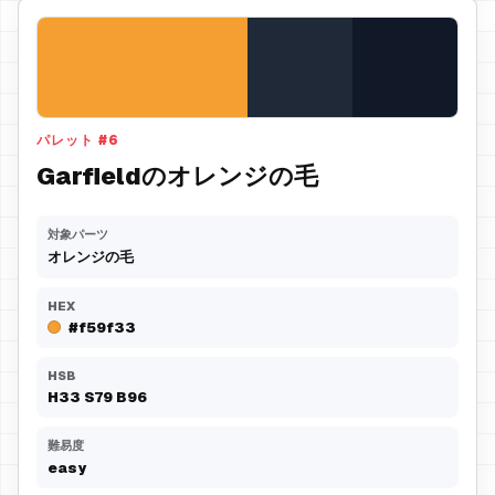
パレット
#
6
Garfieldのオレンジの毛
対象パーツ
オレンジの毛
HEX
#f59f33
HSB
H
33
S
79
B
96
難易度
easy