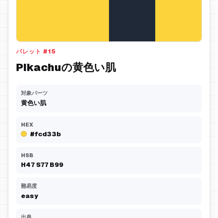
パレット
#
15
Pikachuの黄色い肌
対象パーツ
黄色い肌
HEX
#fcd33b
HSB
H
47
S
77
B
99
難易度
easy
出典