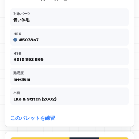
対象パーツ
青い体毛
HEX
#5078a7
HSB
H
212
S
52
B
65
難易度
medium
出典
Lilo & Stitch (2002)
このパレットを練習