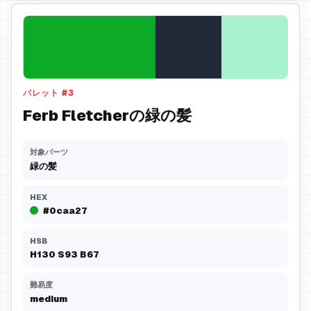
パレット
#
3
Ferb Fletcherの緑の髪
対象パーツ
緑の髪
HEX
#0caa27
HSB
H
130
S
93
B
67
難易度
medium