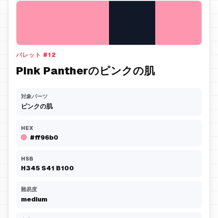
パレット
#
12
Pink Pantherのピンクの肌
対象パーツ
ピンクの肌
HEX
#ff96b0
HSB
H
345
S
41
B
100
難易度
medium