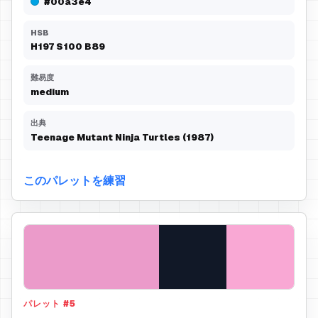
#00a3e4
HSB
H
197
S
100
B
89
難易度
medium
出典
Teenage Mutant Ninja Turtles (1987)
このパレットを練習
パレット
#
5