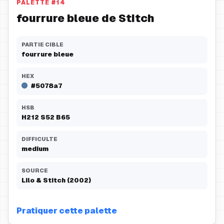
PALETTE
#
14
fourrure bleue de Stitch
PARTIE CIBLE
fourrure bleue
HEX
#5078a7
HSB
H
212
S
52
B
65
DIFFICULTE
medium
SOURCE
Lilo & Stitch (2002)
Pratiquer cette palette