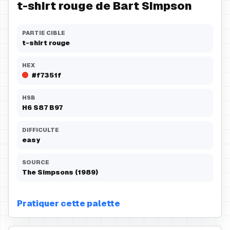
t-shirt rouge de Bart Simpson
PARTIE CIBLE
t-shirt rouge
HEX
#f7351f
HSB
H
6
S
87
B
97
DIFFICULTE
easy
SOURCE
The Simpsons (1989)
Pratiquer cette palette