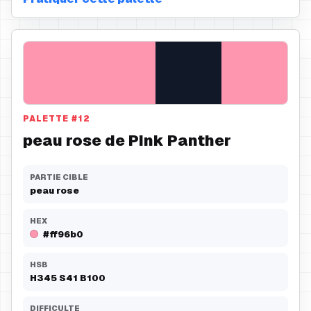
PALETTE
#
12
peau rose de Pink Panther
PARTIE CIBLE
peau rose
HEX
#ff96b0
HSB
H
345
S
41
B
100
DIFFICULTE