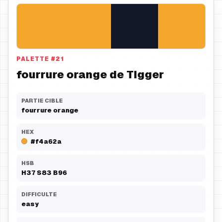
PALETTE
#
21
fourrure orange de Tigger
PARTIE CIBLE
fourrure orange
HEX
#f4a62a
HSB
H
37
S
83
B
96
DIFFICULTE
easy