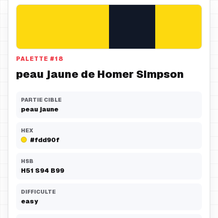
PALETTE
#
18
peau jaune de Homer Simpson
PARTIE CIBLE
peau jaune
HEX
#fdd90f
HSB
H
51
S
94
B
99
DIFFICULTE
easy