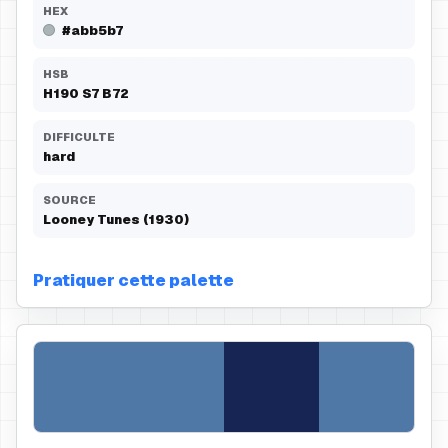
HEX
#abb5b7
HSB
H
190
S
7
B
72
DIFFICULTE
hard
SOURCE
Looney Tunes (1930)
Pratiquer cette palette