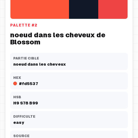
PALETTE
#
2
noeud dans les cheveux de
Blossom
PARTIE CIBLE
noeud dans les cheveux
HEX
#fd5537
HSB
H
9
S
78
B
99
DIFFICULTE
easy
SOURCE