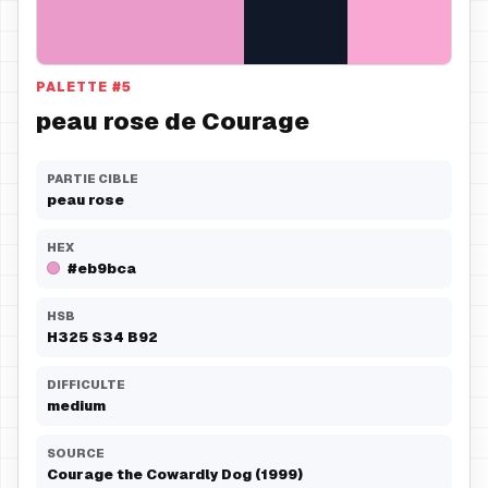
PALETTE
#
5
peau rose de Courage
PARTIE CIBLE
peau rose
HEX
#eb9bca
HSB
H
325
S
34
B
92
DIFFICULTE
medium
SOURCE
Courage the Cowardly Dog (1999)