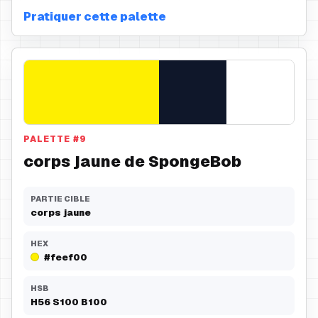
Pratiquer cette palette
PALETTE
#
9
corps jaune de SpongeBob
PARTIE CIBLE
corps jaune
HEX
#feef00
HSB
H
56
S
100
B
100