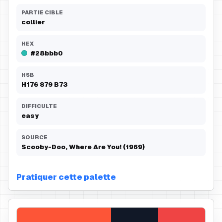
PARTIE CIBLE
collier
HEX
#28bbb0
HSB
H
176
S
79
B
73
DIFFICULTE
easy
SOURCE
Scooby-Doo, Where Are You! (1969)
Pratiquer cette palette