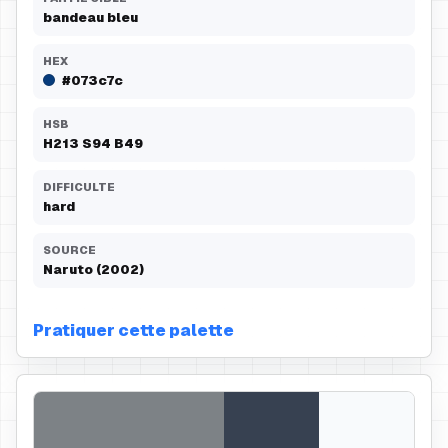
bandeau bleu
HEX
#073c7c
HSB
H
213
S
94
B
49
DIFFICULTE
hard
SOURCE
Naruto (2002)
Pratiquer cette palette