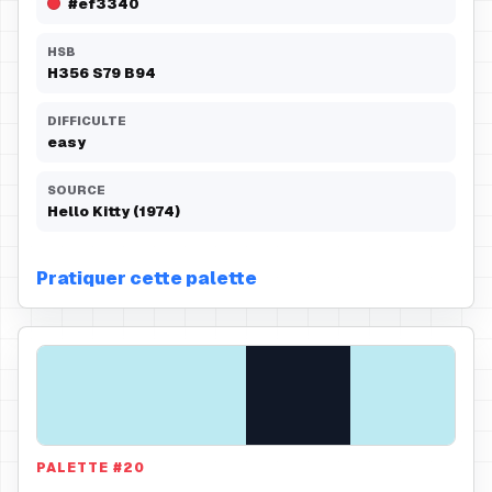
#ef3340
HSB
H
356
S
79
B
94
DIFFICULTE
easy
SOURCE
Hello Kitty (1974)
Pratiquer cette palette
PALETTE
#
20