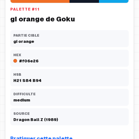
PALETTE
#
11
gi orange de Goku
PARTIE CIBLE
gi orange
HEX
#f06e26
HSB
H
21
S
84
B
94
DIFFICULTE
medium
SOURCE
Dragon Ball Z (1989)
Pratiquer cette palette