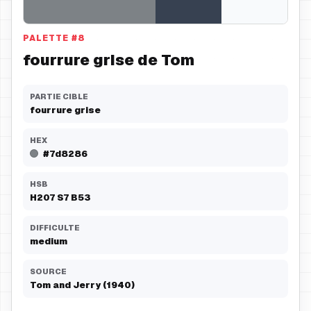
PALETTE
#
8
fourrure grise de Tom
PARTIE CIBLE
fourrure grise
HEX
#7d8286
HSB
H
207
S
7
B
53
DIFFICULTE
medium
SOURCE
Tom and Jerry (1940)