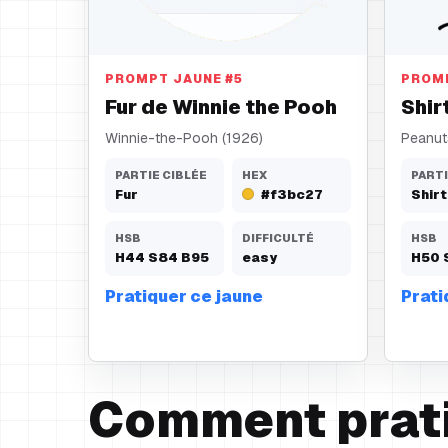
Fur
Shirt
PROMPT JAUNE
#
5
PROM
Fur de Winnie the Pooh
Shir
Winnie-the-Pooh (1926)
Peanut
PARTIE CIBLÉE
HEX
PARTI
Fur
#f3bc27
Shirt
HSB
DIFFICULTÉ
HSB
H
44
S
84
B
95
easy
H
50
Pratiquer ce jaune
Prati
Comment prati