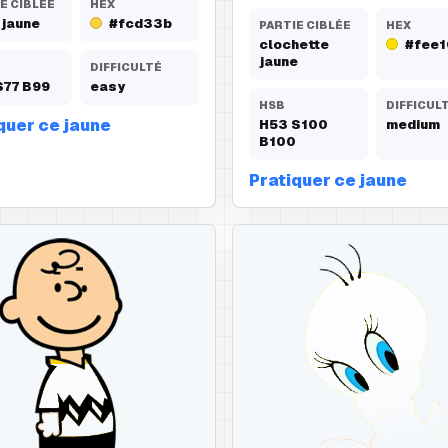
E CIBLÉE
HEX
 jaune
#fcd33b
PARTIE CIBLÉE
HEX
clochette
#fee1
jaune
DIFFICULTÉ
S
77
B
99
easy
HSB
DIFFICUL
quer ce jaune
H
53
S
100
medium
B
100
Pratiquer ce jaune