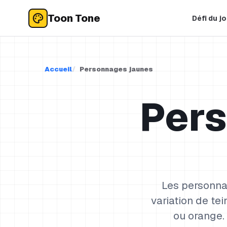
Toon Tone
Défi du j
Accueil
Personnages jaunes
Per
Les personnag
variation de tei
ou orange.