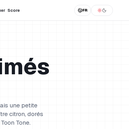
uer
Score
FR
imés
ais une petite
tre citron, dorés
 Toon Tone.