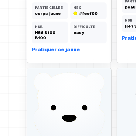
PARTI
peau
PARTIE CIBLÉE
HEX
corps jaune
#feef00
HSB
H
47
HSB
DIFFICULTÉ
H
56
S
100
easy
Prati
B
100
Pratiquer ce jaune