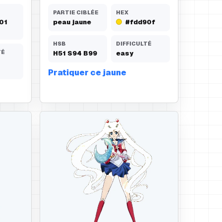
PARTIE CIBLÉE
HEX
01
peau jaune
#fdd90f
HSB
DIFFICULTÉ
TÉ
H
51
S
94
B
99
easy
Pratiquer ce jaune