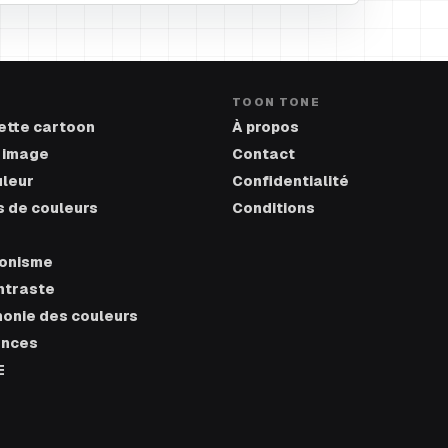
TOON TONE
ette cartoon
À propos
r image
Contact
uleur
Confidentialité
 de couleurs
Conditions
tonisme
ntraste
onie des couleurs
ances
E