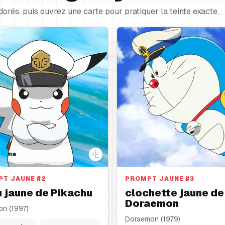
dorés, puis ouvrez une carte pour pratiquer la teinte exacte.
jaune
clochette jaune
PT JAUNE
#
2
PROMPT JAUNE
#
3
 jaune de Pikachu
clochette jaune de
Doraemon
n (1997)
Doraemon (1979)