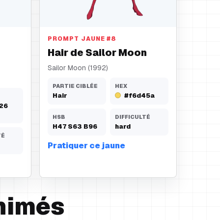
Hair
PROMPT JAUNE
#
8
Hair de Sailor Moon
Sailor Moon (1992)
PARTIE CIBLÉE
HEX
Hair
#f6d45a
26
HSB
DIFFICULTÉ
H
47
S
63
B
96
hard
TÉ
Pratiquer ce jaune
nimés