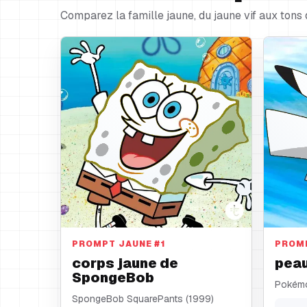
Comparez la famille jaune, du jaune vif aux tons 
corps jaune
peau 
PROMPT JAUNE
#
1
PROM
corps jaune de
peau
SpongeBob
Pokémo
SpongeBob SquarePants (1999)