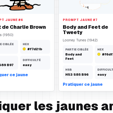
Body and Feet
PT JAUNE
#
6
PROMPT JAUNE
#
7
t de Charlie Brown
Body and Feet de
Tweety
s (1950)
Looney Tunes (1942)
E CIBLÉE
HEX
#f7d21b
PARTIE CIBLÉE
HEX
Body and
#f6df
Feet
DIFFICULTÉ
S
89
B
97
easy
HSB
DIFFICUL
quer ce jaune
H
53
S
85
B
96
easy
Pratiquer ce jaune
quer les jaunes a