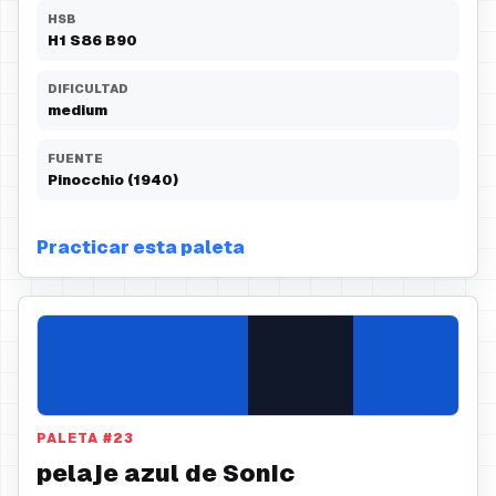
HSB
H
1
S
86
B
90
DIFICULTAD
medium
FUENTE
Pinocchio (1940)
Practicar esta paleta
PALETA
#
23
pelaje azul de Sonic