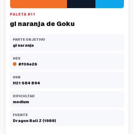
PALETA
#
11
gi naranja de Goku
PARTE OBJETIVO
gi naranja
HEX
#f06e26
HSB
H
21
S
84
B
94
DIFICULTAD
medium
FUENTE
Dragon Ball Z (1989)