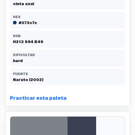
cinta azul
HEX
#073c7c
HSB
H
213
S
94
B
49
DIFICULTAD
hard
FUENTE
Naruto (2002)
Practicar esta paleta