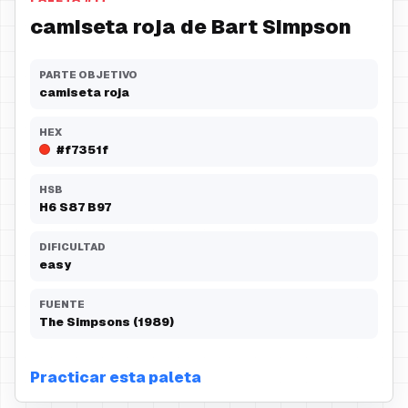
camiseta roja de Bart Simpson
PARTE OBJETIVO
camiseta roja
HEX
#f7351f
HSB
H
6
S
87
B
97
DIFICULTAD
easy
FUENTE
The Simpsons (1989)
Practicar esta paleta