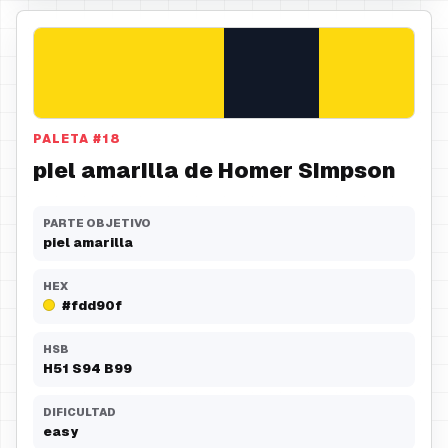
PALETA
#
18
piel amarilla de Homer Simpson
PARTE OBJETIVO
piel amarilla
HEX
#fdd90f
HSB
H
51
S
94
B
99
DIFICULTAD
easy