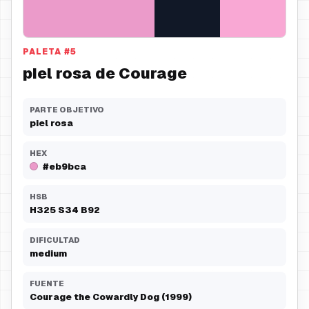
PALETA
#
5
piel rosa de Courage
PARTE OBJETIVO
piel rosa
HEX
#eb9bca
HSB
H
325
S
34
B
92
DIFICULTAD
medium
FUENTE
Courage the Cowardly Dog (1999)