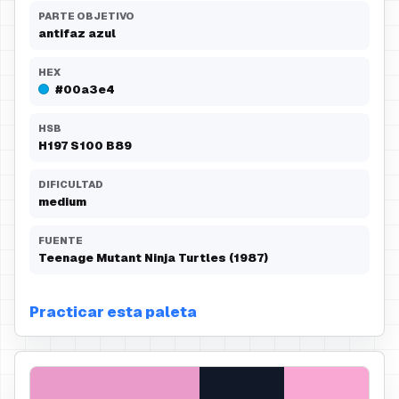
PARTE OBJETIVO
antifaz azul
HEX
#00a3e4
HSB
H
197
S
100
B
89
DIFICULTAD
medium
FUENTE
Teenage Mutant Ninja Turtles (1987)
Practicar esta paleta