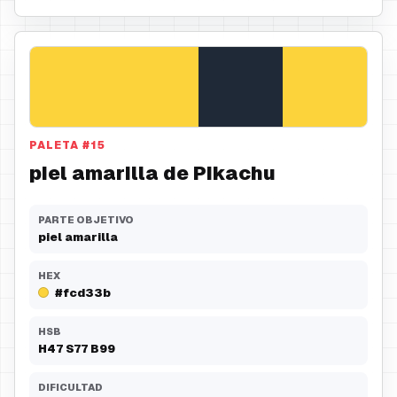
PALETA
#
15
piel amarilla de Pikachu
PARTE OBJETIVO
piel amarilla
HEX
#fcd33b
HSB
H
47
S
77
B
99
DIFICULTAD