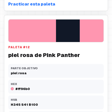
Practicar esta paleta
PALETA
#
12
piel rosa de Pink Panther
PARTE OBJETIVO
piel rosa
HEX
#ff96b0
HSB
H
345
S
41
B
100