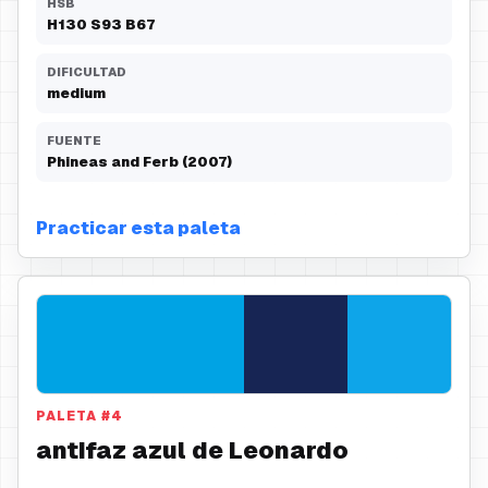
HSB
H
130
S
93
B
67
DIFICULTAD
medium
FUENTE
Phineas and Ferb (2007)
Practicar esta paleta
PALETA
#
4
antifaz azul de Leonardo