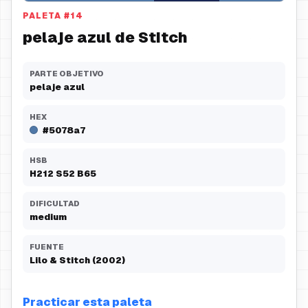
PALETA
#
14
pelaje azul de Stitch
PARTE OBJETIVO
pelaje azul
HEX
#5078a7
HSB
H
212
S
52
B
65
DIFICULTAD
medium
FUENTE
Lilo & Stitch (2002)
Practicar esta paleta