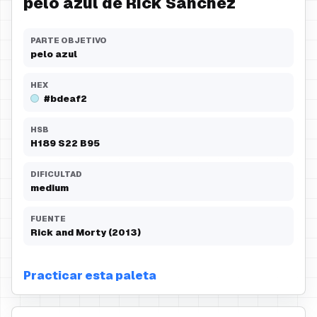
pelo azul de Rick Sanchez
PARTE OBJETIVO
pelo azul
HEX
#bdeaf2
HSB
H
189
S
22
B
95
DIFICULTAD
medium
FUENTE
Rick and Morty (2013)
Practicar esta paleta