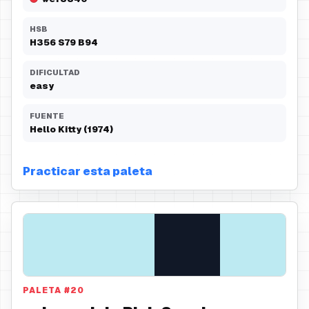
HSB
H
356
S
79
B
94
DIFICULTAD
easy
FUENTE
Hello Kitty (1974)
Practicar esta paleta
PALETA
#
20