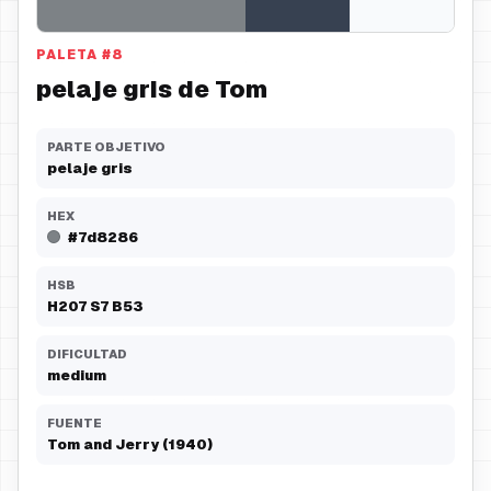
PALETA
#
8
pelaje gris de Tom
PARTE OBJETIVO
pelaje gris
HEX
#7d8286
HSB
H
207
S
7
B
53
DIFICULTAD
medium
FUENTE
Tom and Jerry (1940)