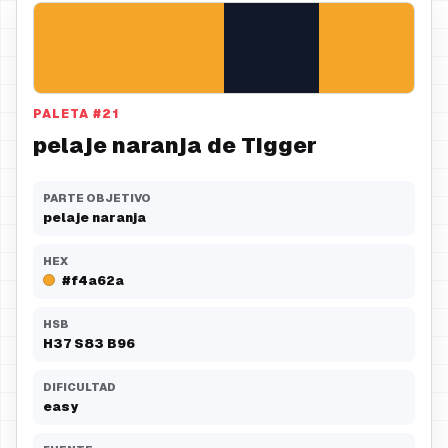
PALETA
#
21
pelaje naranja de Tigger
PARTE OBJETIVO
pelaje naranja
HEX
#f4a62a
HSB
H
37
S
83
B
96
DIFICULTAD
easy