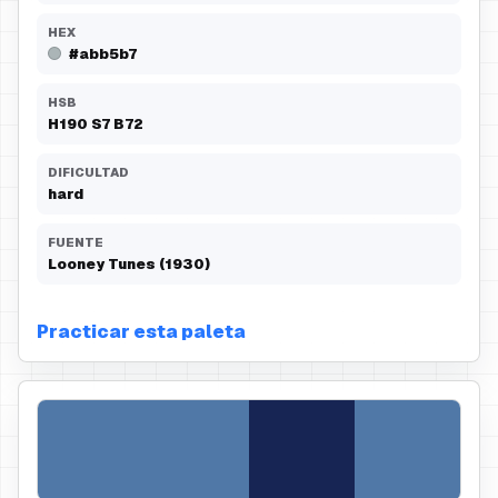
HEX
#abb5b7
HSB
H
190
S
7
B
72
DIFICULTAD
hard
FUENTE
Looney Tunes (1930)
Practicar esta paleta