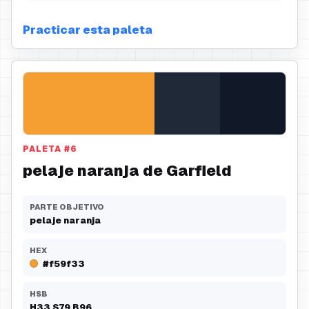
Practicar esta paleta
PALETA
#
6
pelaje naranja de Garfield
PARTE OBJETIVO
pelaje naranja
HEX
#f59f33
HSB
H
33
S
79
B
96