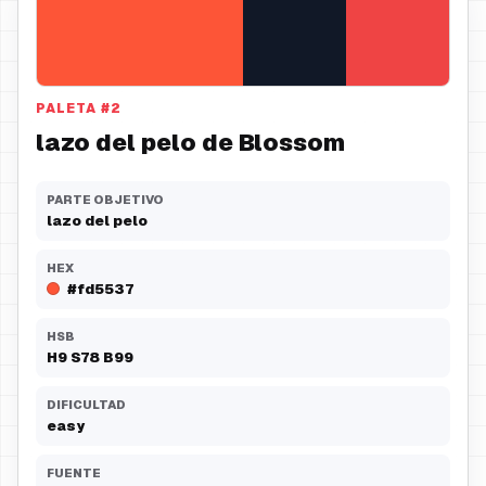
PALETA
#
2
lazo del pelo de Blossom
PARTE OBJETIVO
lazo del pelo
HEX
#fd5537
HSB
H
9
S
78
B
99
DIFICULTAD
easy
FUENTE