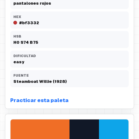
pantalones rojos
HEX
#bf3332
HSB
H
0
S
74
B
75
DIFICULTAD
easy
FUENTE
Steamboat Willie (1928)
Practicar esta paleta