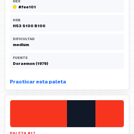
HEX
#fee101
HSB
H
53
S
100
B
100
DIFICULTAD
medium
FUENTE
Doraemon (1979)
Practicar esta paleta
PALETA
#
17