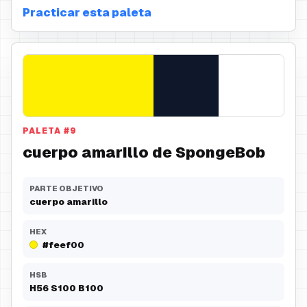
Practicar esta paleta
PALETA
#
9
cuerpo amarillo de SpongeBob
PARTE OBJETIVO
cuerpo amarillo
HEX
#feef00
HSB
H
56
S
100
B
100