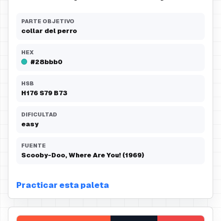
PARTE OBJETIVO
collar del perro
HEX
#28bbb0
HSB
H
176
S
79
B
73
DIFICULTAD
easy
FUENTE
Scooby-Doo, Where Are You! (1969)
Practicar esta paleta