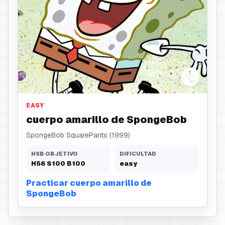
cuerpo amarillo
EASY
cuerpo amarillo de SpongeBob
SpongeBob SquarePants (1999)
HSB OBJETIVO
DIFICULTAD
H
56
S
100
B
100
easy
Practicar cuerpo amarillo de
SpongeBob