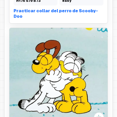
H
176
S
79
B
73
easy
Practicar collar del perro de Scooby-
Doo