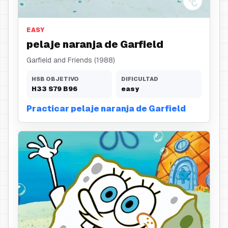
pelaje naranja
EASY
pelaje naranja de Garfield
Garfield and Friends (1988)
HSB OBJETIVO
DIFICULTAD
H
33
S
79
B
96
easy
Practicar pelaje naranja de Garfield