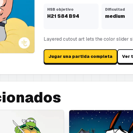
HSB objetivo
Dificultad
H
21
S
84
B
94
medium
Layered cutout art lets the color slider 
Jugar una partida completa
Ver 
cionados