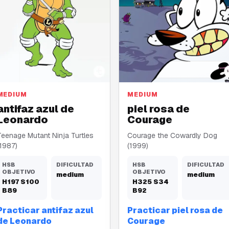
antifaz azul
piel rosa
MEDIUM
MEDIUM
antifaz azul de
piel rosa de
Leonardo
Courage
Teenage Mutant Ninja Turtles
Courage the Cowardly Dog
(1987)
(1999)
HSB
DIFICULTAD
HSB
DIFICULTAD
OBJETIVO
OBJETIVO
medium
medium
H
197
S
100
H
325
S
34
B
89
B
92
Practicar antifaz azul
Practicar piel rosa de
de Leonardo
Courage