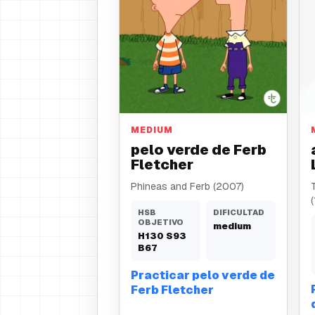
pelo verde
MEDIUM
pelo verde de Ferb
Fletcher
Phineas and Ferb (2007)
HSB
DIFICULTAD
OBJETIVO
medium
H
130
S
93
B
67
Practicar pelo verde de
Ferb Fletcher