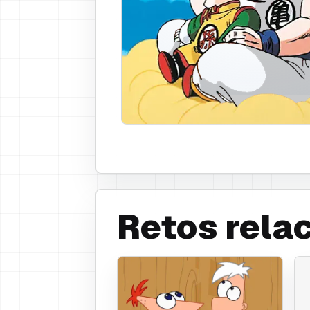
gi naranja
Retos rela