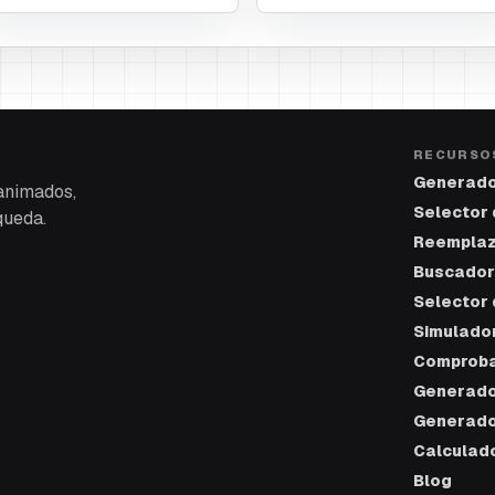
RECURSO
Generado
 animados,
Selector 
queda.
Reemplaz
Buscador
Selector 
Simulado
Comproba
Generado
Generado
Calculado
Blog