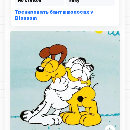
H
9
S
78
B
99
easy
Тренировать бант в волосах у
Blossom