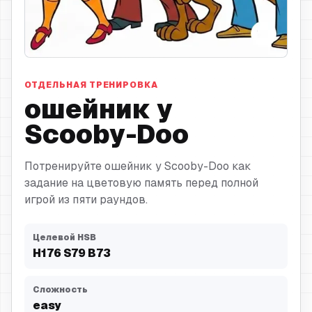
ошейник
ОТДЕЛЬНАЯ ТРЕНИРОВКА
ошейник у
Scooby-Doo
Потренируйте ошейник у Scooby-Doo как
задание на цветовую память перед полной
игрой из пяти раундов.
Целевой HSB
H
176
S
79
B
73
Сложность
easy