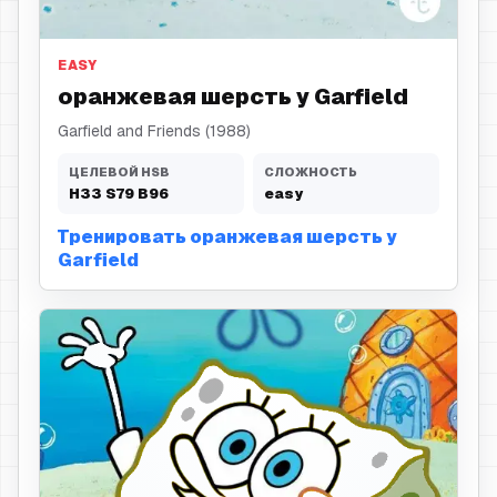
оранжевая шерсть
EASY
оранжевая шерсть у Garfield
Garfield and Friends (1988)
ЦЕЛЕВОЙ HSB
СЛОЖНОСТЬ
H
33
S
79
B
96
easy
Тренировать оранжевая шерсть у
Garfield