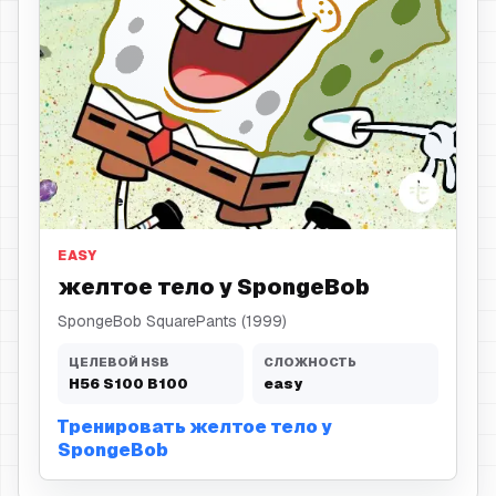
желтое тело
EASY
желтое тело у SpongeBob
SpongeBob SquarePants (1999)
ЦЕЛЕВОЙ HSB
СЛОЖНОСТЬ
H
56
S
100
B
100
easy
Тренировать желтое тело у
SpongeBob