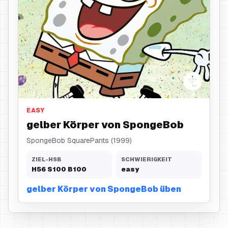
gelber Körper
EASY
gelber Körper von SpongeBob
SpongeBob SquarePants (1999)
ZIEL-HSB
SCHWIERIGKEIT
H
56
S
100
B
100
easy
gelber Körper von SpongeBob üben