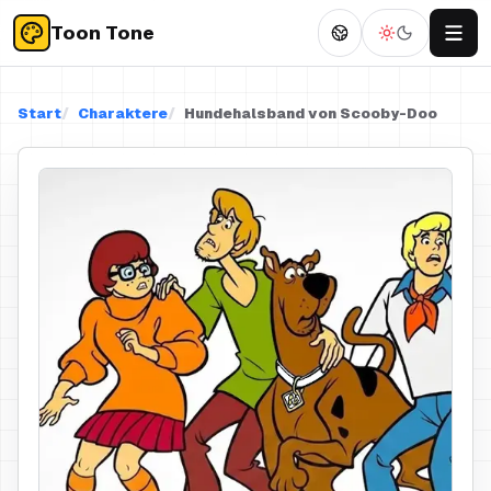
Toon Tone
Start
Charaktere
Hundehalsband von Scooby-Doo