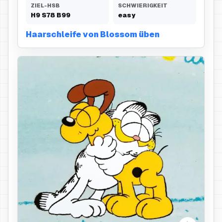
ZIEL-HSB
SCHWIERIGKEIT
H
9
S
78
B
99
easy
Haarschleife von Blossom üben