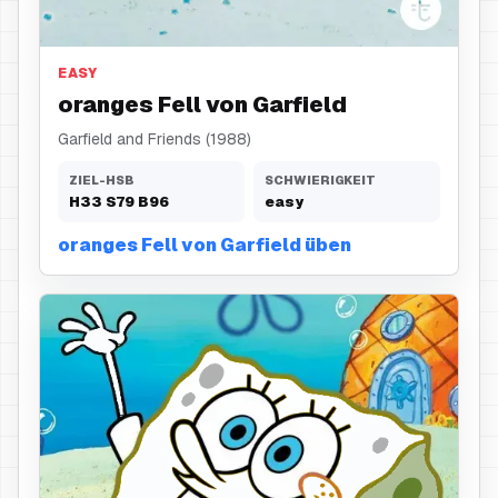
oranges Fell
EASY
oranges Fell von Garfield
Garfield and Friends (1988)
ZIEL-HSB
SCHWIERIGKEIT
H
33
S
79
B
96
easy
oranges Fell von Garfield üben