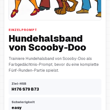
Hundehalsband
EINZELPROMPT
Hundehalsband
von Scooby-Doo
Trainiere Hundehalsband von Scooby-Doo als
Farbgedächtnis-Prompt, bevor du eine komplette
Fünf-Runden-Partie spielst.
Ziel-HSB
H
176
S
79
B
73
Schwierigkeit
easy