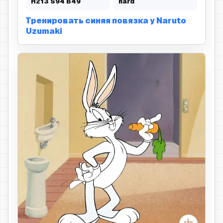
H
213
S
94
B
49
hard
Тренировать синяя повязка у Naruto
Uzumaki