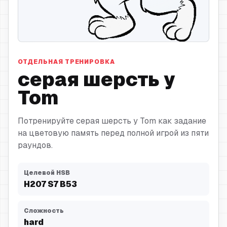
серая шерсть
ОТДЕЛЬНАЯ ТРЕНИРОВКА
серая шерсть у
Tom
Потренируйте серая шерсть у Tom как задание
на цветовую память перед полной игрой из пяти
раундов.
Целевой HSB
H
207
S
7
B
53
Сложность
hard