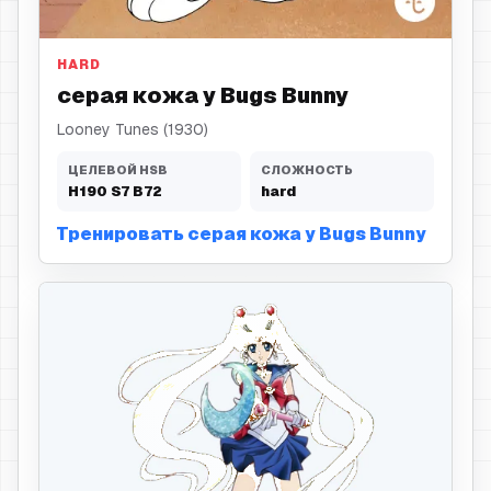
серая кожа
HARD
серая кожа у Bugs Bunny
Looney Tunes (1930)
ЦЕЛЕВОЙ HSB
СЛОЖНОСТЬ
H
190
S
7
B
72
hard
Тренировать серая кожа у Bugs Bunny