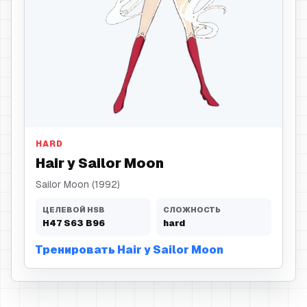
Hair
HARD
Hair у Sailor Moon
Sailor Moon (1992)
ЦЕЛЕВОЙ HSB
СЛОЖНОСТЬ
H
47
S
63
B
96
hard
Тренировать Hair у Sailor Moon