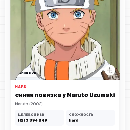
синяя повязка
HARD
синяя повязка у Naruto Uzumaki
Naruto (2002)
ЦЕЛЕВОЙ HSB
СЛОЖНОСТЬ
H
213
S
94
B
49
hard