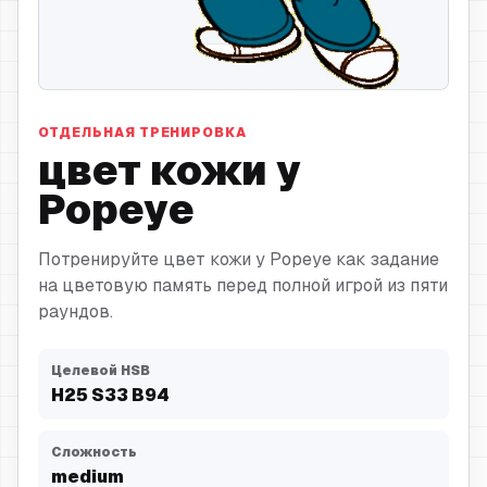
цвет кожи
ОТДЕЛЬНАЯ ТРЕНИРОВКА
цвет кожи у
Popeye
Потренируйте цвет кожи у Popeye как задание
на цветовую память перед полной игрой из пяти
раундов.
Целевой HSB
H
25
S
33
B
94
Сложность
medium