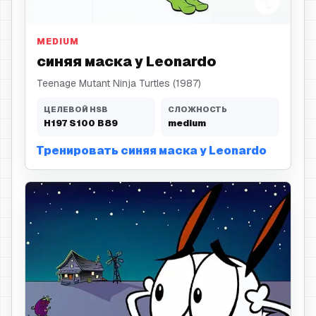
синяя маска
MEDIUM
синяя маска у Leonardo
Teenage Mutant Ninja Turtles (1987)
ЦЕЛЕВОЙ HSB
СЛОЖНОСТЬ
H
197
S
100
B
89
medium
Тренировать синяя маска у Leonardo