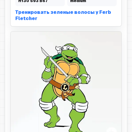
H
130
S
93
B
67
medium
Тренировать зеленые волосы у Ferb
Fletcher