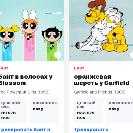
бант в волосах
оранжевая шерсть
EASY
EASY
бант в волосах у
оранжевая
Blossom
шерсть у Garfield
The Powerpuff Girls (1998)
Garfield and Friends (1988)
ЦЕЛЕВОЙ
СЛОЖНОСТЬ
ЦЕЛЕВОЙ
СЛОЖНОСТ
HSB
HSB
easy
easy
H
9
S
78
H
33
S
79
B
99
B
96
Тренировать бант в
Тренировать