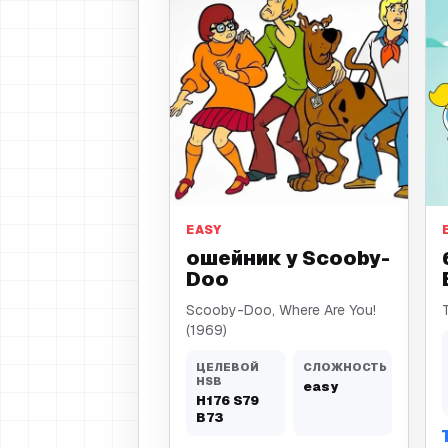
ошейник
EASY
ошейник у Scooby-
Doo
Scooby-Doo, Where Are You!
(1969)
ЦЕЛЕВОЙ
СЛОЖНОСТЬ
HSB
easy
H
176
S
79
B
73