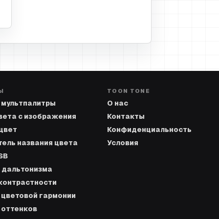
Ы
TOON TONE
 мультпалитры
О нас
вета с изображения
Контакты
цвет
Конфиденциальность
ель названия цвета
Условия
SB
 дальтонизма
контрастности
 цветовой гармонии
 оттенков