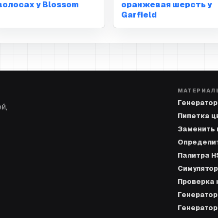
волосах у Blossom
оранжевая шерсть у
Garfield
МАТЕРИАЛ
Генератор
й,
Пипетка ц
Заменить 
Определит
Палитра H
Симулятор
Проверка 
Генератор
Генератор