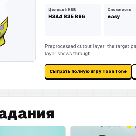
Целевой HSB
Сложность
H
344
S
35
B
96
easy
Preprocessed cutout layer: the target pa
layer shows through.
Сыграть полную игру Toon Tone
адания