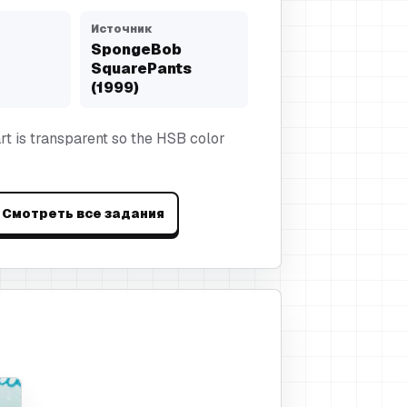
Источник
SpongeBob
SquarePants
(1999)
rt is transparent so the HSB color
Смотреть все задания