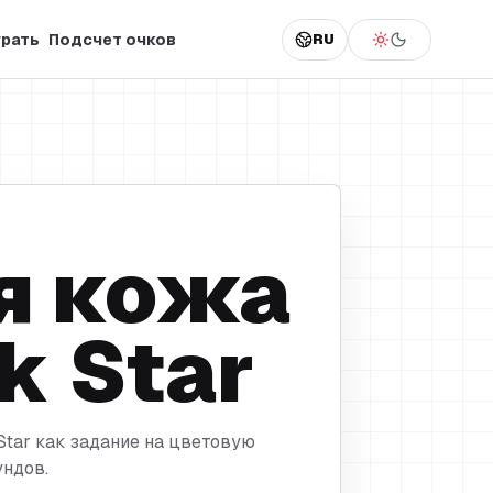
грать
Подсчет очков
RU
я кожа
ck Star
Star как задание на цветовую
ундов.