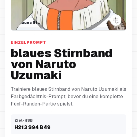
blaues Stirnband
EINZELPROMPT
blaues Stirnband
von Naruto
Uzumaki
Trainiere blaues Stirnband von Naruto Uzumaki als
Farbgedächtnis-Prompt, bevor du eine komplette
Fünf-Runden-Partie spielst.
Ziel-HSB
H
213
S
94
B
49