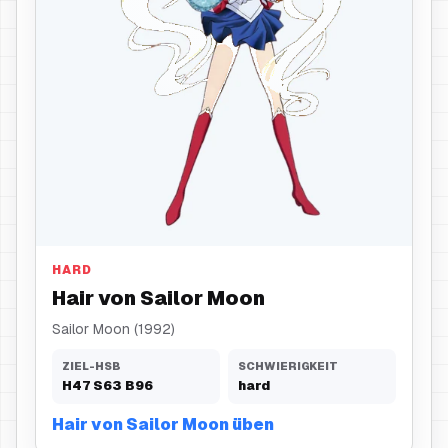
Hair
HARD
Hair von Sailor Moon
Sailor Moon (1992)
ZIEL-HSB
SCHWIERIGKEIT
H
47
S
63
B
96
hard
Hair von Sailor Moon üben