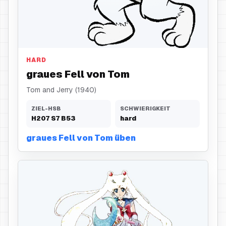
graues Fell
HARD
graues Fell von Tom
Tom and Jerry (1940)
ZIEL-HSB
SCHWIERIGKEIT
H
207
S
7
B
53
hard
graues Fell von Tom üben