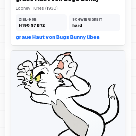
Looney Tunes (1930)
ZIEL-HSB
SCHWIERIGKEIT
H
190
S
7
B
72
hard
graue Haut von Bugs Bunny üben