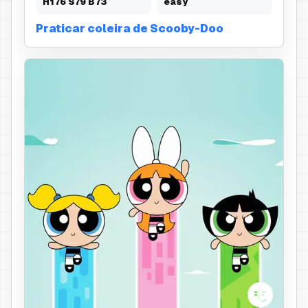
H
176
S
79
B
73
easy
Praticar coleira de Scooby-Doo
laço no cabelo