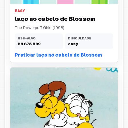
EASY
laço no cabelo de Blossom
The Powerpuff Girls (1998)
HSB-ALVO
DIFICULDADE
H
9
S
78
B
99
easy
Praticar laço no cabelo de Blossom