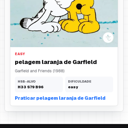
pelagem laranja
EASY
pelagem laranja de Garfield
Garfield and Friends (1988)
HSB-ALVO
DIFICULDADE
H
33
S
79
B
96
easy
Praticar pelagem laranja de Garfield