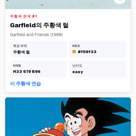
주황색 털
주황색 문제
#
1
Garfield의 주황색 털
Garfield and Friends (1988)
목표 부위
HEX
#f59f33
주황색 털
HSB
난이도
H
33
S
79
B
96
easy
이 주황색 연습