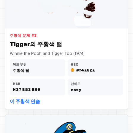
주황색 털
주황색 문제
#
3
Tigger의 주황색 털
Winnie the Pooh and Tigger Too (1974)
목표 부위
HEX
#f4a62a
주황색 털
HSB
난이도
H
37
S
83
B
96
easy
이 주황색 연습