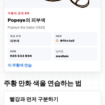
피부색
주황색 문제
#
8
Popeye의 피부색
Popeye the Sailor (1933)
목표 부위
HEX
#f0c1a0
피부색
HSB
난이도
H
25
S
33
B
94
medium
이 주황색 연습
주황 만화 색을 연습하는 법
빨강과 먼저 구분하기