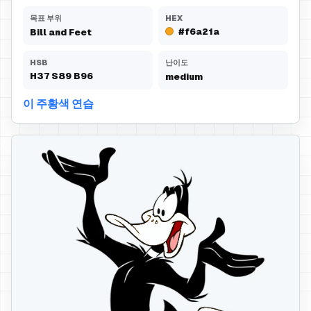
목표 부위
HEX
#f6a21a
Bill and Feet
HSB
난이도
H
37
S
89
B
96
medium
이 주황색 연습