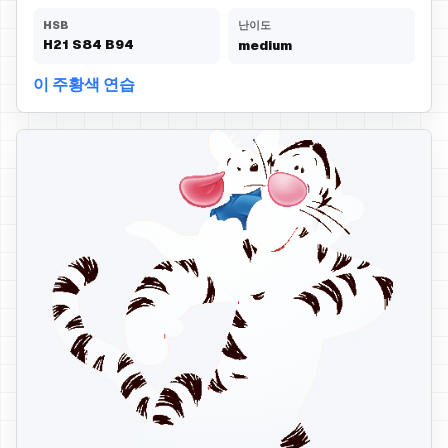
HSB
난이도
H
21
S
84
B
94
medium
이 주황색 연습