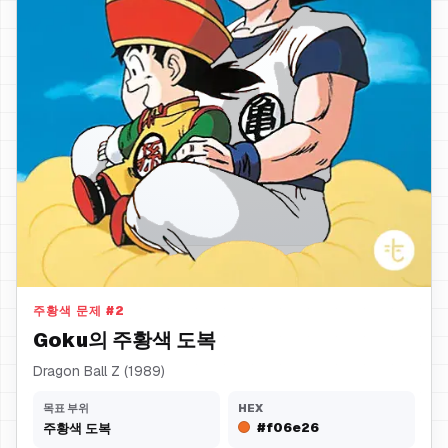
주황색 도복
주황색 문제
#
2
Goku의 주황색 도복
Dragon Ball Z (1989)
목표 부위
HEX
#f06e26
주황색 도복